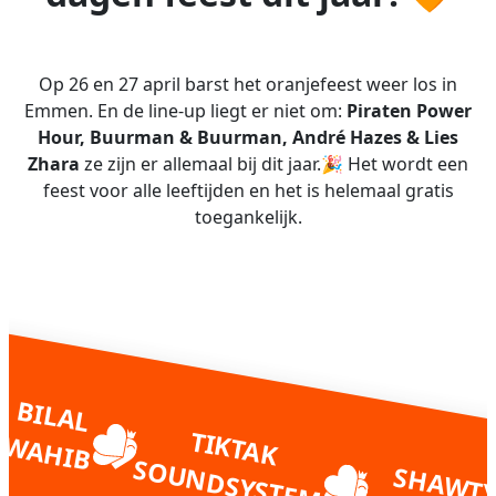
Op 26 en 27 april barst het oranjefeest weer los in
Emmen. En de line-up liegt er niet om:
Piraten Power
Hour, Buurman & Buurman, André Hazes & Lies
Zhara
ze zijn er allemaal bij dit jaar.🎉 Het wordt een
feest voor alle leeftijden en het is helemaal gratis
toegankelijk.
E
V
A
N
D
E
R
L
E
E
F
M
A
B
IL
A
L
A
H
K
N
T
IK
TA
K
O
U
N
D
S
Y
S
T
E
W
IB
S
M
I